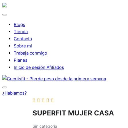
Saltar
al
contenido
Blogs
Tienda
Contacto
Sobre mi
Trabaja conmigo
Planes
Inicio de sesión Afiliados
¿Hablamos?
SUPERFIT MUJER CASA
Sin categoría