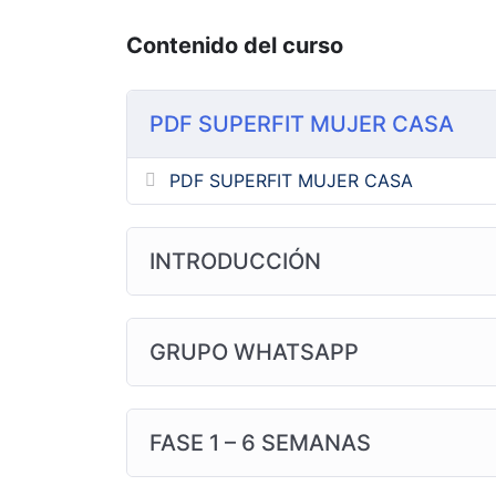
más avanzados, para garantizar un ent
Desbloqueo Mensual de Contenido:
A
Contenido del curso
rutinas cada mes, adaptados a tu nivel
Sorpresas y Regalitos:
Disfruta de re
premium, descuentos en suplementos y
PDF SUPERFIT MUJER CASA
motivación en alto y hacer tu experie
PDF SUPERFIT MUJER CASA
Con nuestro enfoque integral que combina e
lista para alcanzar tus metas y sentirte má
¡Inscríbete ahora y comienza tu viaje hacia
INTRODUCCIÓN
Metodoenformacucriisfit.
GRUPO WHATSAPP
FASE 1 – 6 SEMANAS