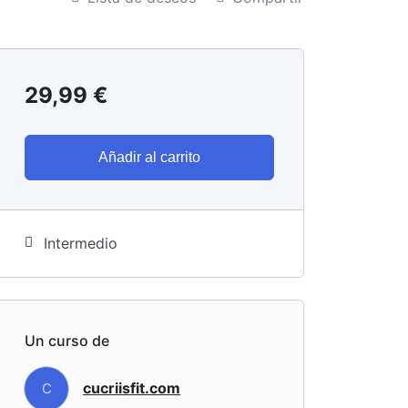
29,99
€
Añadir al carrito
Intermedio
Un curso de
cucriisfit.com
C