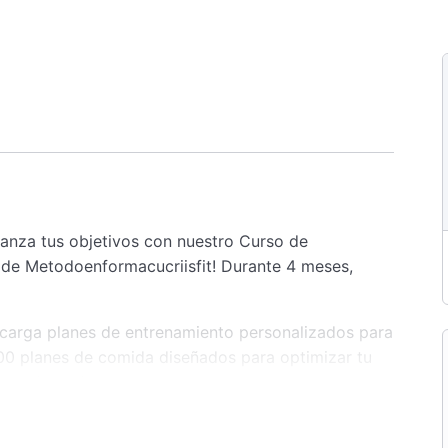
canza tus objetivos con nuestro Curso de
 de Metodoenformacucriisfit! Durante 4 meses,
arga planes de entrenamiento personalizados para
00 planes de comida diseñados para optimizar tu
n el gimnasio.
 nuestra amplia biblioteca de videos exclusivos
jercicio correctamente, desde los básicos hasta los