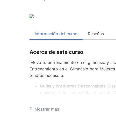
Información del curso
Reseñas
Acerca de este curso
¡Eleva tu entrenamiento en el gimnasio y al
Entrenamiento en el Gimnasio para Mujeres
tendrás acceso a:
Guías y Productos Descargables:
Desc
mujeres, rutinas semanales y más de 1
nutrición y maximizar tus resultados e
Videos de Entrenamiento:
Aprende con
Mostrar más
que te mostrarán cómo realizar cada e