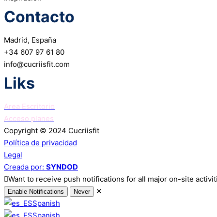
Contacto
Madrid, España
+34 607 97 61 80
info@cucriisfit.com
Liks
Area Escritorio
Acceso planes
Copyright © 2024 Cucriisfit
Política de privacidad
Legal
Creada por:
SYNDOD
Want to receive push notifications for all major on-site activi
✕
Enable Notifications
Never
Spanish
Spanish